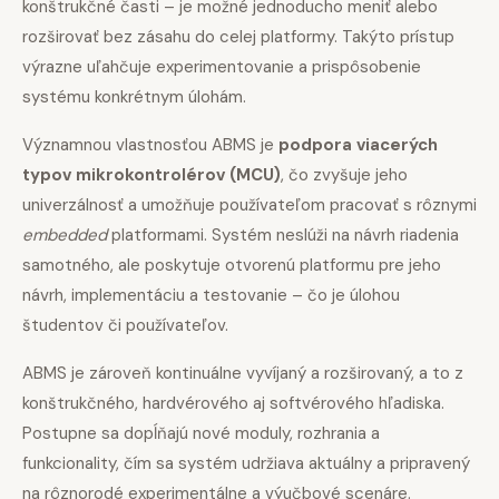
konštrukčné časti – je možné jednoducho meniť alebo
rozširovať bez zásahu do celej platformy. Takýto prístup
výrazne uľahčuje experimentovanie a prispôsobenie
systému konkrétnym úlohám.
Významnou vlastnosťou ABMS je
podpora viacerých
typov mikrokontrolérov (MCU)
, čo zvyšuje jeho
univerzálnosť a umožňuje používateľom pracovať s rôznymi
embedded
platformami. Systém neslúži na návrh riadenia
samotného, ale poskytuje otvorenú platformu pre jeho
návrh, implementáciu a testovanie – čo je úlohou
študentov či používateľov.
ABMS je zároveň kontinuálne vyvíjaný a rozširovaný, a to z
konštrukčného, hardvérového aj softvérového hľadiska.
Postupne sa dopĺňajú nové moduly, rozhrania a
funkcionality, čím sa systém udržiava aktuálny a pripravený
na rôznorodé experimentálne a výučbové scenáre.