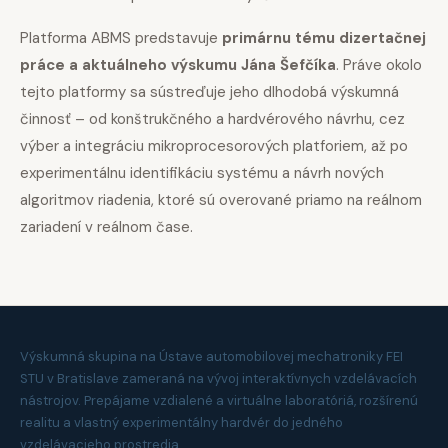
Platforma ABMS predstavuje
primárnu tému dizertačnej
práce a aktuálneho výskumu Jána Šefčíka
. Práve okolo
tejto platformy sa sústreďuje jeho dlhodobá výskumná
činnosť – od konštrukčného a hardvérového návrhu, cez
výber a integráciu mikroprocesorových platforiem, až po
experimentálnu identifikáciu systému a návrh nových
algoritmov riadenia, ktoré sú overované priamo na reálnom
zariadení v reálnom čase.
Výskumná skupina na Ústave automobilovej mechatroniky FEI
STU v Bratislave zameraná na vývoj interaktívnych vzdelávacích
nástrojov. Prepájame vzdialené a virtuálne laboratóriá, rozšírenú
realitu a vlastný experimentálny hardvér do jedného
vzdelávacieho prostredia.