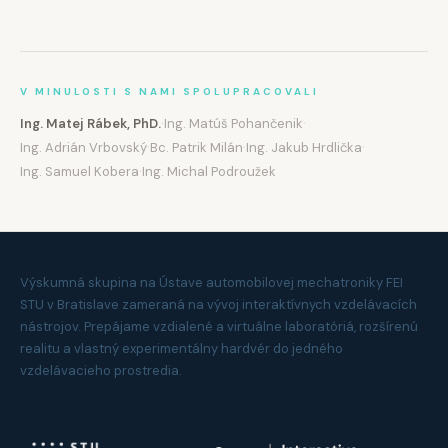
V MINULOSTI S NAMI SPOLUPRACOVALI
·
·
Ing. Matej Rábek, PhD.
Ing. Matúš Pohančenik
·
·
·
Ing. Adrián Vrbovský
Bc. Patrik Milán
Ing. Jakub Hrdlička
·
Ing. Samuel Kobera
Ing. Michal Podroužek
Výskumná skupina na Ústave automobilovej mechatroniky FEI
STU v Bratislave zameraná na vývoj interaktívnych vzdelávacích
nástrojov. Prepájame vzdialené a virtuálne laboratóriá, rozšírenú
realitu a vlastný experimentálny hardvér do jedného
vzdelávacieho prostredia.