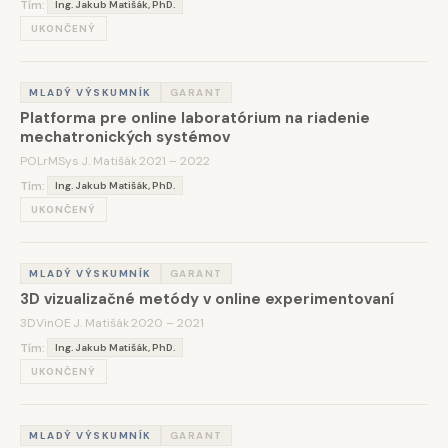
Tím:
Ing. Jakub Matišák, PhD.
UKONČENÝ
MLADÝ VÝSKUMNÍK
GARANT
Platforma pre online laboratórium na riadenie
mechatronických systémov
POLrMSys
·
J. Matišák
·
2021 – 2022
Tím:
Ing. Jakub Matišák, PhD.
UKONČENÝ
MLADÝ VÝSKUMNÍK
GARANT
3D vizualizačné metódy v online experimentovaní
3DVinOE
·
J. Matišák
·
2020 – 2021
Tím:
Ing. Jakub Matišák, PhD.
UKONČENÝ
MLADÝ VÝSKUMNÍK
GARANT