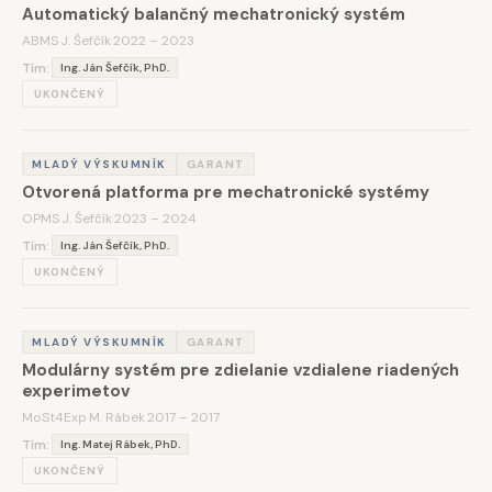
Automatický balančný mechatronický systém
ABMS
·
J. Šefčík
·
2022 – 2023
Tím:
Ing. Ján Šefčík, PhD.
UKONČENÝ
MLADÝ VÝSKUMNÍK
GARANT
Otvorená platforma pre mechatronické systémy
OPMS
·
J. Šefčík
·
2023 – 2024
Tím:
Ing. Ján Šefčík, PhD.
UKONČENÝ
MLADÝ VÝSKUMNÍK
GARANT
Modulárny systém pre zdielanie vzdialene riadených
experimetov
MoSt4Exp
·
M. Rábek
·
2017 – 2017
Tím:
Ing. Matej Rábek, PhD.
UKONČENÝ