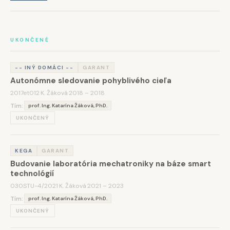
UKONČENÉ
-- INÝ DOMÁCI --
GARANT
Autonómne sledovanie pohyblivého cieľa
2017et012
·
K. Žáková
·
2018 – 2018
Tím:
prof. Ing. Katarína Žáková, PhD.
UKONČENÝ
KEGA
GARANT
Budovanie laboratória mechatroniky na báze smart
technológií
030STU-4/2021
·
K. Žáková
·
2021 – 2023
Tím:
prof. Ing. Katarína Žáková, PhD.
UKONČENÝ