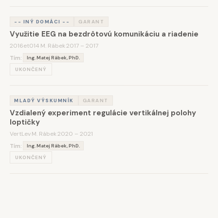
-- INÝ DOMÁCI --
GARANT
Využitie EEG na bezdrôtovú komunikáciu a riadenie
2016et014
·
M. Rábek
·
2017 – 2017
Tím:
Ing. Matej Rábek, PhD.
UKONČENÝ
MLADÝ VÝSKUMNÍK
GARANT
Vzdialený experiment regulácie vertikálnej polohy
loptičky
VertLev
·
M. Rábek
·
2020 – 2021
Tím:
Ing. Matej Rábek, PhD.
UKONČENÝ