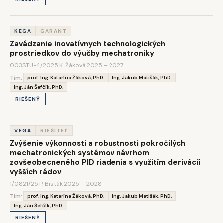
KEGA
GARANT
Zavádzanie inovatívnych technologických
prostriedkov do výučby mechatroniky
003STU-4/2025
·
K. Žáková
·
2025 – 2027
Tím:
prof. Ing. Katarína Žáková, PhD.
Ing. Jakub Matišák, PhD.
Ing. Ján Šefčík, PhD.
RIEŠENÝ
VEGA
RIEŠITEĽ
Zvýšenie výkonnosti a robustnosti pokročilých
mechatronických systémov návrhom
zovšeobecneného PID riadenia s využitím derivácií
vyšších rádov
1/0821/25
·
P. Bisták
·
2025 – 2028
Tím:
prof. Ing. Katarína Žáková, PhD.
Ing. Jakub Matišák, PhD.
Ing. Ján Šefčík, PhD.
RIEŠENÝ