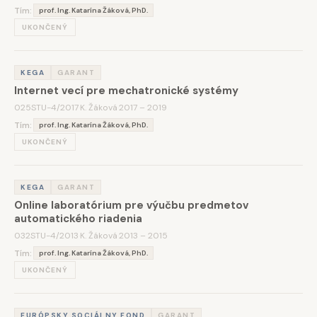
Tím:
prof. Ing. Katarína Žáková, PhD.
UKONČENÝ
KEGA
GARANT
Internet vecí pre mechatronické systémy
025STU-4/2017
·
K. Žáková
·
2017 – 2019
Tím:
prof. Ing. Katarína Žáková, PhD.
UKONČENÝ
KEGA
GARANT
Online laboratórium pre výučbu predmetov
automatického riadenia
032STU-4/2013
·
K. Žáková
·
2013 – 2015
Tím:
prof. Ing. Katarína Žáková, PhD.
UKONČENÝ
EURÓPSKY SOCIÁLNY FOND
GARANT