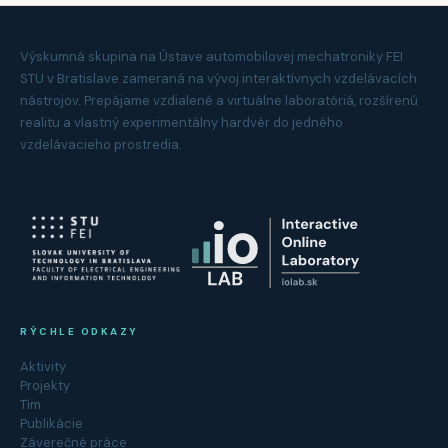
Výskumná skupina na Ústave automobilovej mechatroniky FEI
STU v Bratislave zameraná na vývoj interaktívnych vzdelávacích
nástrojov. Prepájame vzdialené a virtuálne laboratóriá, rozšírenú
realitu a vlastný experimentálny hardvér do jedného
vzdelávacieho prostredia.
RÝCHLE ODKAZY
Aktivity
Projekty
Tím
Publikácie
Záverečné práce