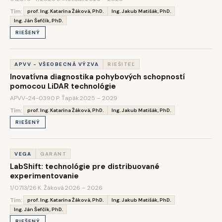
Tím:
prof. Ing. Katarína Žáková, PhD.
Ing. Jakub Matišák, PhD.
Ing. Ján Šefčík, PhD.
RIEŠENÝ
APVV - VŠEOBECNÁ VÝZVA
RIEŠITEĽ
Inovatívna diagnostika pohybových schopností
pomocou LiDAR technológie
APVV-24-0390
·
P. Ťapák
·
2025 – 2029
Tím:
prof. Ing. Katarína Žáková, PhD.
Ing. Jakub Matišák, PhD.
RIEŠENÝ
VEGA
GARANT
LabShift: technológie pre distribuované
experimentovanie
1/0713/26
·
K. Žáková
·
2026 – 2026
Tím:
prof. Ing. Katarína Žáková, PhD.
Ing. Jakub Matišák, PhD.
Ing. Ján Šefčík, PhD.
RIEŠENÝ