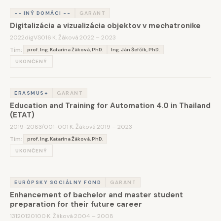
-- INÝ DOMÁCI --
GARANT
Digitalizácia a vizualizácia objektov v mechatronike
2022digVS016
·
K. Žáková
·
2022 – 2023
Tím:
prof. Ing. Katarína Žáková, PhD.
Ing. Ján Šefčík, PhD.
UKONČENÝ
ERASMUS+
GARANT
Education and Training for Automation 4.0 in Thailand
(ETAT)
2019-2083/001-001
·
K. Žáková
·
2019 – 2023
Tím:
prof. Ing. Katarína Žáková, PhD.
UKONČENÝ
EURÓPSKY SOCIÁLNY FOND
GARANT
Enhancement of bachelor and master student
preparation for their future career
13120120100
·
K. Žáková
·
2004 – 2008