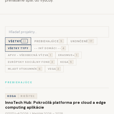
prenášame späť do výučby.
VŠETKY
PREBIEHAJÚCE
UKONČENÉ
22
5
17
VŠETKY TYPY
-- INÝ DOMÁCI --
4
APVV - VŠEOBECNÁ VÝZVA
1
ERASMUS+
1
EURÓPSKY SOCIÁLNY FOND
3
KEGA
5
MLADÝ VÝSKUMNÍK
6
VEGA
2
PREBIEHAJÚCE
KEGA
RIEŠITEĽ
InnoTech Hub: Pokročilá platforma pre cloud a edge
computing aplikácie
012STU-4/2026
·
J. Matišák
·
2026 – 2028